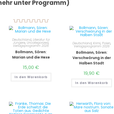
ehr unter Programm)
Deutschland
,
Literatur für
Jüngere
,
Uncategorized
,
Deutschland
,
Krimi
,
Polen
,
Verlagsprogramm 2026
Verlagsprogramm 2026
Bollmann, Sören:
Bollmann, Sören:
Marian und die Hexe
Verschwörung in der
Halben Stadt
15,00
€
19,90
€
In den Warenkorb
In den Warenkorb