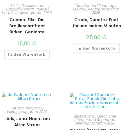
Berlin
,
Deutschland
,
Literatur und Reportage
,
Kulturlandschaft
,
Poesie |
Moldau
,
Verlagsprogramm
Lyrik
,
Verlagsprogramm 2026
2026
Cremer, Elke: Die
Crudu, Dumitru: Fünf
Brailleschrift der
Uhr und sieben Minuten
Birken. Gedichte
25,00
€
15,00
€
In den Warenkorb
In den Warenkorb
Deutschland
,
Krimi
,
Verlagsprogramm 2026
Deutschland
,
Geschichte
,
Jürß, Jana: Nacht am
Literatur und Reportage
,
Verlagsprogramm 2026
Alten Strom