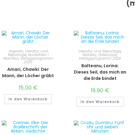
(m
Algerien
,
Literatur und
Literatur und Reportage
,
Reportage
,
Nordafrika |
Moldau
,
Osteuropa
,
Marokko
,
Verlagsprogramm
Verlagsprogramm 2026
2026
Balteanu, Lorina:
Amari, Chawki: Der
Dieses Seil, das mich an
Mann, der Löcher gräbt
die Erde bindet
15,00
€
19,90
€
In den Warenkorb
In den Warenkorb