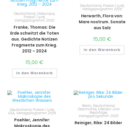
Deutschland
,
Poesie | Lyrik
,
Verlagsprogramm 2026
Deutschland
,
Osteuropa
,
Herwarth, Flora von:
Poesie | Lyrik
,
Verlagsprogramm 2026
Mare nostrum. Sonate
Franke, Thomas: Die
aus Salz
Erde schwitzt die Toten
15,00
€
aus. Gedichte Notizen
Fragmente zum Krieg.
In den Warenkorb
2012 – 2024
15,00
€
In den Warenkorb
Berlin
,
Deutschland
,
Geschichte
,
Literatur und
Deutschland
,
Poesie | Lyrik
,
Reportage
,
USA
,
Verlagsprogramm 2026
Verlagsprogramm 2026
Poehler, Jennifer:
Reiniger, Rike: 24 Bilder
Makroskopie des