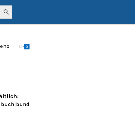
ONTO
0
ltlich:
g buch|bund