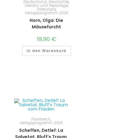
Deutschland
,
Geschichte
,
Literatur und Reportage
,
Osteuropa
,
Verlagsprogramm 2026
Horn, Olga: Die
Mäusefurcht
19,90
€
In den Warenkorb
Frankreich
,
Verlagsprogramm 2026
Scheffen, Detlef: La
Salvetat. Bluff‘s Traum