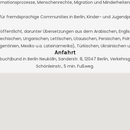
rmationsprozesse, Menschenrechte, Migration und Minderheitenk
m für fremdsprachige Communities in Berlin, Kinder- und Jugend
röffentlicht, darunter Übersetzungen aus dem Arabischen, Engli
echischen, Ungarischen, Lettischen, Litauischen, Persischen, Poln
gentinien, Mexiko u.a. Lateinamerika), Türkischen, Ukrainischen u
Anfahrt
uch|bund in Berlin Neukölln, Sanderstr. 8, 12047 Berlin, Verkehrsg
Schönleinstr., 5 min. Fußweg.