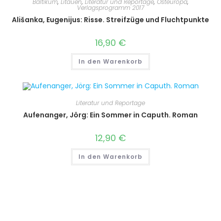
Baltikum
,
Litauen
,
Literatur und Reportage
,
Osteuropa
,
Verlagsprogramm 2017
Ališanka, Eugenijus: Risse. Streifzüge und Fluchtpunkte
16,90
€
In den Warenkorb
Literatur und Reportage
Aufenanger, Jörg: Ein Sommer in Caputh. Roman
12,90
€
In den Warenkorb