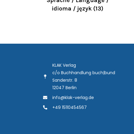
Sprache / Language /
idioma / język
(13)
KLAK Verlag
c/o Buchhandlung buch|bund
Sanderstr. 8
12047 Berlin
info@klak-verlag.de
+49 15110454567