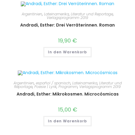
Argentinien
,
Lateinamerika
,
Literatur und Reportage
,
Verlagsprogramm 2019
Andradi, Esther: Drei Verräterinnen. Roman
19,90
€
In den Warenkorb
Argentinien
,
español / spanisch
,
Lateinamerika
,
Literatur und
Reportage
,
Poesie | Lyrik
,
Programm
,
Verlagsprogramm 2019
Andradi, Esther: Mikrokosmen. Microcósmicas
15,00
€
In den Warenkorb