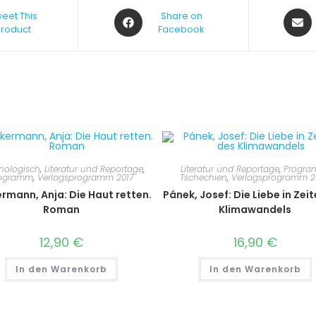
eet This
Share on
Product
Facebook
nologisch
,
Literatur und Reportage
,
Literatur und Reportage
,
Progr
ogramm
,
Verlagsprogramm 2017
Tschechien
,
Verlagsprogramm 2
rmann, Anja: Die Haut retten.
Pánek, Josef: Die Liebe in Zei
Roman
Klimawandels
12,90
€
16,90
€
In den Warenkorb
In den Warenkorb