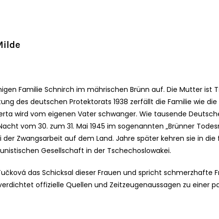
Milde
gen Familie Schnirch im mährischen Brünn auf. Die Mutter ist T
chtung des deutschen Protektorats 1938 zerfällt die Familie wie d
 Gerta wird vom eigenen Vater schwanger. Wie tausende Deutsch
er Nacht vom 30. zum 31. Mai 1945 im sogenannten „Brünner Todes
der Zwangsarbeit auf dem Land. Jahre später kehren sie in die
nistischen Gesellschaft in der Tschechoslowakei.
čková das Schicksal dieser Frauen und spricht schmerzhafte 
dichtet offizielle Quellen und Zeitzeugenaussagen zu einer pac