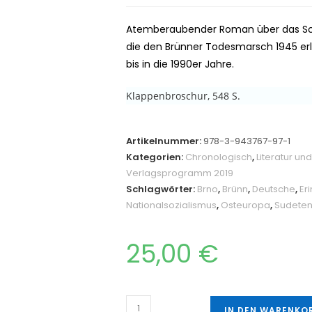
Atemberaubender Roman über das Schi
die den Brünner Todesmarsch 1945 erl
bis in die 1990er Jahre.
Klappenbroschur, 548 S.
Artikelnummer:
978-3-943767-97-1
Kategorien:
Chronologisch
,
Literatur u
Verlagsprogramm 2019
Schlagwörter:
Brno
,
Brünn
,
Deutsche
,
Er
Nationalsozialismus
,
Osteuropa
,
Sudete
25,00
€
IN DEN WARENKO