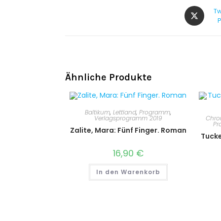
Tw
Ähnliche Produkte
Baltikum
,
Lettland
,
Programm
,
Chro
Verlagsprogramm 2019
Pr
Zalite, Mara: Fünf Finger. Roman
Tucke
16,90
€
In den Warenkorb