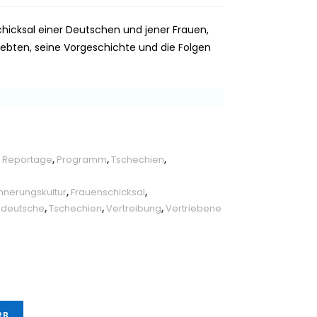
cksal einer Deutschen und jener Frauen,
ebten, seine Vorgeschichte und die Folgen
nd Reportage
,
Programm
,
Tschechien
,
innerungskultur
,
Frauenschicksal
,
ndeutsche
,
Tschechien
,
Vertreibung
,
Vertriebene
RB