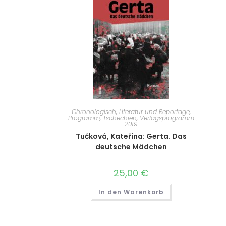
Chronologisch
,
Literatur und Reportage
,
Programm
,
Tschechien
,
Verlagsprogramm
2019
Tučková, Kateřina: Gerta. Das
deutsche Mädchen
25,00
€
In den Warenkorb