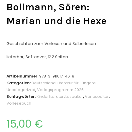
Bollmann, Sören:
Marian und die Hexe
Geschichten zum Vorlesen und Selberlesen
lieferbar, Softcover, 132 Seiten
Artikelnummer:
978-3-911617-46-8
Kategorien:
Deutschland
,
Literatur für Jüngere
,
Uncategorized
,
Verlagsprogramm 2026
Schlagwörter:
Kinderliteratur
,
Lesealter
,
Vorlesealter
,
Vorlesebuch
15,00
€