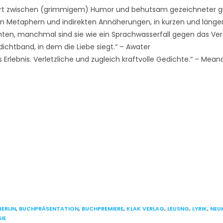
ert zwischen (grimmigem) Humor und behutsam gezeichneter gr
en Metaphern und indirekten Annäherungen, in kurzen und länge
ten, manchmal sind sie wie ein Sprachwasserfall gegen das Ver
ichtband, in dem die Liebe siegt.“ – Awater
 Erlebnis. Verletzliche und zugleich kraftvolle Gedichte.“ – Mean
BERLIN
,
BUCHPRÄSENTATION
,
BUCHPREMIERE
,
KLAK VERLAG
,
LEUSNG
,
LYRIK
,
NEU
IE