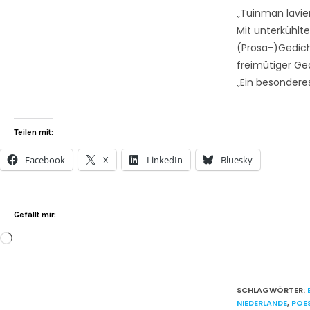
„Tuinman lavi
Mit unterkühlt
(Prosa-)Gedich
freimütiger Ged
„Ein besonderes
Teilen mit:
Facebook
X
LinkedIn
Bluesky
Gefällt mir:
SCHLAGWÖRTER
:
NIEDERLANDE
,
POES