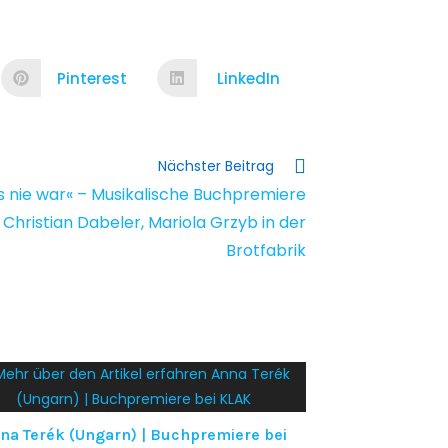
Pinterest
LinkedIn
Nächster Beitrag
s nie war« – Musi­ka­li­sche Buch­pre­mie­re
 Chris­ti­an Dabe­ler, Mario­la Grzyb in der
Brotfabrik
na Terék (Ungarn) | Buchpremiere bei