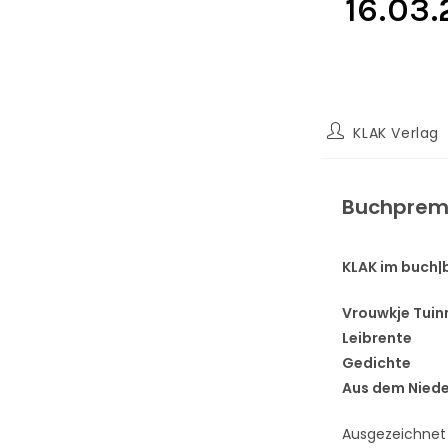
16.03
KLAK Verlag
Buchpremi
KLAK im buch|b
Vrouwkje Tui
Leibrente
Gedichte
Aus dem Niede
Ausgezeichnet 