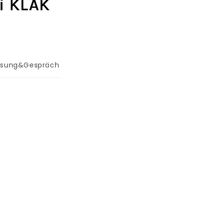
i KLAK
esung&Gespräch