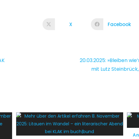
X
Facebook
LAK
20.03.2025: »Blei­ben wie’
mit Lutz Stein­brück,
An