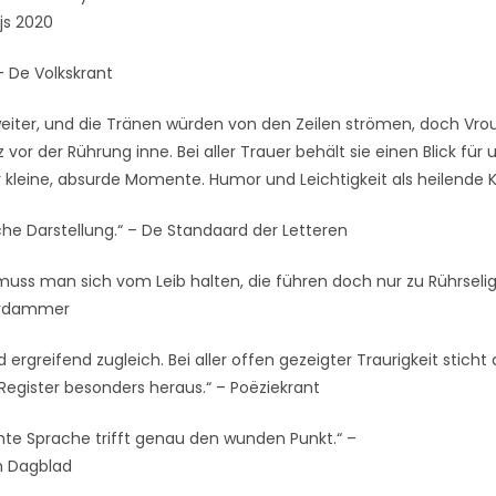
js 2020
 – De Volkskrant
 weiter, und die Tränen würden von den Zeilen strömen, doch Vr
 vor der Rührung inne. Bei aller Trauer behält sie einen Blick für 
r kleine, absurde Momente. Humor und Leichtigkeit als heilende K
iche Darstellung.“ – De Standaard der Letteren
uss man sich vom Leib halten, die führen doch nur zu Rührseligk
erdammer
 ergreifend zugleich. Bei aller offen gezeigter Traurigkeit sticht 
egister besonders heraus.“ – Poëziekrant
mte Sprache trifft genau den wunden Punkt.“ –
h Dagblad