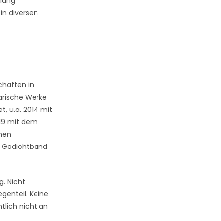
hlung
in diversen
chaften in
rarische Werke
, u.a. 2014 mit
019 mit dem
chen
n Gedichtband
g. Nicht
genteil. Keine
tlich nicht an