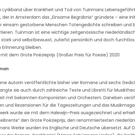
ein Lyrikband über Krankheit und Tod von Tuinmans Lebensgefähr
ik, der in Amsterdam das „Einsame Begräbnis“ gründete – eine Ini
für einsam gestorbene Menschen Totengedichte schreiben und b
tieren. Tuinman ist eine wichtige zeitgenössische niederländisch
 stark und selbstbewusst, zutiefst persönlich und doch furchtlos.
n Erinnerung bleiben.
mit dem Grote Poëzieprijs (Großer Preis für Poesie) 2020
nman
ene Autorin veröffentlichte bisher vier Romane und sechs Gedi
angte sie auch durch zahlreiche Texte und Libretti für Musikthea
t mit bekannten Komponisten und Orchestern. Daneben veröffe
nen und Rezensionen für die Tageszeitungen und das Musikmagaz
werk wurde sie mit dem Halewijn-Preis ausgezeichnet und erhielt
eibrente“ den Grote Poëzieprijs, den renommiertesten niederlä
inmans Werke wurden ins Englische und Deutsche übersetzt. Auf 