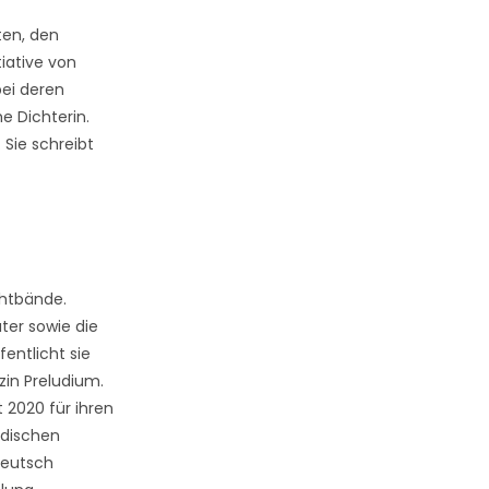
ten, den
tiative von
ei deren
e Dichterin.
 Sie schreibt
chtbände.
ter sowie die
ntlicht sie
in Preludium.
 2020 für ihren
ndischen
Deutsch