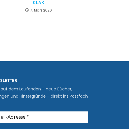
KLAK
7. März 2020
SLETTER
b auf dem Laufenden – neue Bücher,
ngen und Hintergründe – direkt ins Postfach