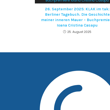
26. September 2025: KLAK im tak:
Berliner Tagebuch. Die Geschichte
meiner inneren Mauer – Buchpremie
Ioana Cristina Casapu
25. August 2025