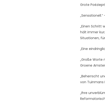
Grote Poëziepri
„Sensationell.“
„Einen Schritt
hält immer kurz
Situationen, fü
„Eine eindringl
„Große Worte m
Groene Amst
„Beherrscht und
von Tuinmans R
„Ihre unverblü
Reformatorisc