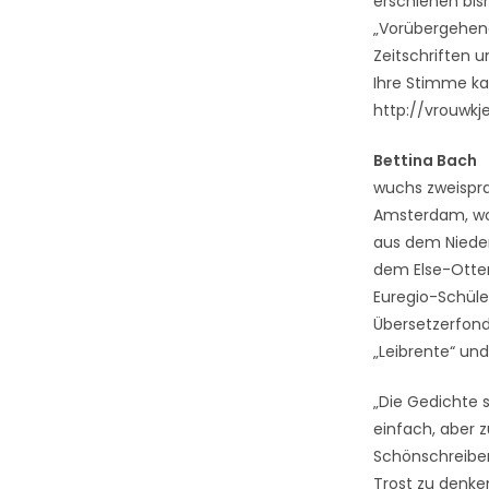
erschienen bis
„Vorübergehend
Zeitschriften
Ihre Stimme kan
http://vrouwk
Bettina Bach
wuchs zweispra
Amsterdam, wo s
aus dem Nieder
dem Else-Otten
Euregio-Schüle
Übersetzerfond
„Leibrente“ un
„Die Gedichte s
einfach, aber z
Schönschreiber
Trost zu denken