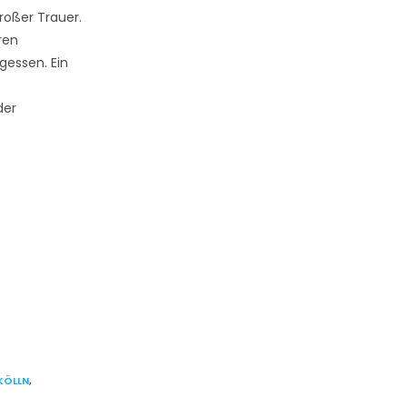
oßer Trauer.
ren
gessen. Ein
der
KÖLLN
,