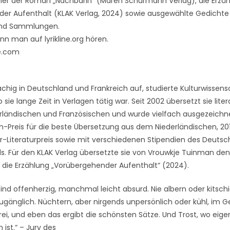
her der Roman „Nachbarin“ (Maren Schürmann Verlag), die Erzä
er Aufenthalt (KLAK Verlag, 2024) sowie ausgewählte Gedichte 
 und Sammlungen.
n man auf lyrikline.org hören.
je.com
chig in Deutschland und Frankreich auf, studierte Kulturwissens
ie lange Zeit in Verlagen tätig war. Seit 2002 übersetzt sie lite
ländischen und Französischen und wurde vielfach ausgezeichnet
-Preis für die beste Übersetzung aus dem Niederländischen, 2
r-Literaturpreis sowie mit verschiedenen Stipendien des Deuts
s. Für den KLAK Verlag übersetzte sie von Vrouwkje Tuinman de
d die Erzählung „Vorübergehender Aufenthalt“ (2024).
ind offenherzig, manchmal leicht absurd. Nie albern oder kitschi
ugänglich. Nüchtern, aber nirgends unpersönlich oder kühl, im Ge
ei, und eben das ergibt die schönsten Sätze. Und Trost, wo eigen
 ist.“ – Jury des