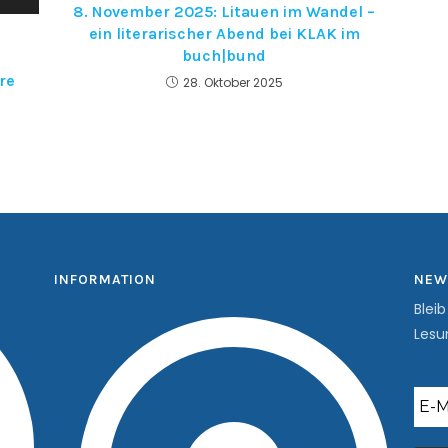
8. November 2025: Litauen im Wandel –
ein literarischer Abend bei KLAK im
buch|bund
re
28. Oktober 2025
INFORMATION
NEW
Blei
Lesu