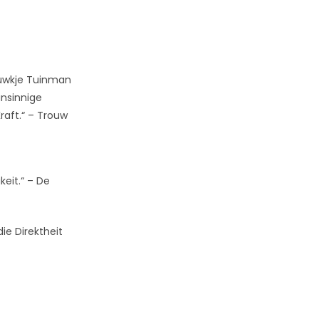
ouwkje Tuinman
unsinnige
raft.“ – Trouw
eit.“ – De
die Direktheit