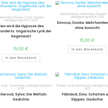
Deutschland
,
Osteuropa
,
Poesie | 
Verlagsprogramm 2025
steuropa
,
Poesie | Lyrik
,
Ungarn
,
Verlagsprogramm 2019
Dimova, Donka: Mehrfamilie
ies wird die Hypnose des
ohne Aussicht
underts. Ungarische Lyrik der
Gegenwart
15,00
€
15,00
€
In den Warenkorb
In den Warenkorb
 Lyrik
,
Tschechien
,
Verlagsprogramm
Poesie | Lyrik
,
Rumänien
,
Verlagspr
2019
2017
cherová, Sylva: Die Weltuhr.
Flămând, Dinu: Schatten 
Gedichte
Klippen. Gedichte