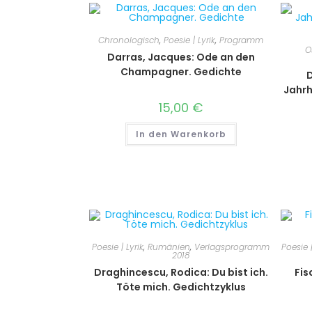
Chronologisch
,
Poesie | Lyrik
,
Programm
O
Darras, Jacques: Ode an den
Champagner. Gedichte
D
Jahrh
15,00
€
In den Warenkorb
Poesie | Lyrik
,
Rumänien
,
Verlagsprogramm
Poesie |
2018
Draghincescu, Rodica: Du bist ich.
Fis
Töte mich. Gedichtzyklus