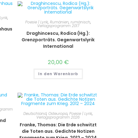
Lyrik
,
Poesie | Lyrik
,
Rumänien
,
rumänisch
,
Verlagsprogramm 2017
nhaus
Draghincescu, Rodica (Hg.):
Grenzporträts. Gegenwartslyrik
International
20,00
€
In den Warenkorb
ogramm
Deutschland
,
Osteuropa
,
Poesie | Lyrik
,
Verlagsprogramm 2026
und
Franke, Thomas: Die Erde schwitzt
die Toten aus. Gedichte Notizen
Fragmente zum Krieg. 2012 – 2024