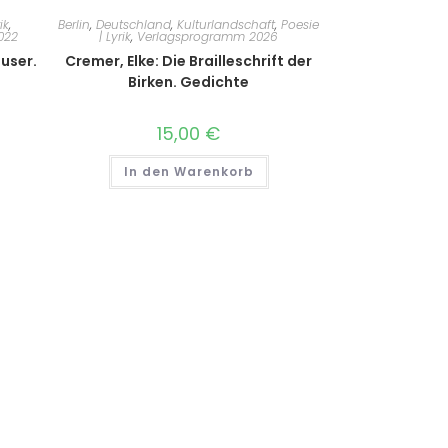
ik
,
Berlin
,
Deutschland
,
Kulturlandschaft
,
Poesie
022
| Lyrik
,
Verlagsprogramm 2026
äuser.
Cremer, Elke: Die Brailleschrift der
Birken. Gedichte
15,00
€
In den Warenkorb