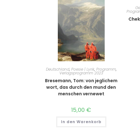
Ge
Progr
Cheku
Deutschland
,
Poesie | Lyrik
,
Programm
,
Verlagsprogramm 2023
Bresemann, Tom: von jeglichem
wort, das durch den mund den
menschen vernewet
15,00
€
In den Warenkorb