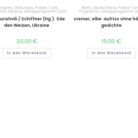
orgien
,
Osteuropa
,
Poesie | Lyrik
,
Berlin
,
Deutschland
,
Poesie | Lyr
amm
,
Ukraine
,
Verlagsprogramm 2023
Programm
,
Verlagsprogramm 2
rishvili / Schiffner (Hg.): Säe
cremer, elke: aufriss ohne h
den Weizen, Ukraine
gedichte
20,00
€
15,00
€
In den Warenkorb
In den Warenkorb