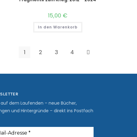
15,00
€
In den Warenkorb
1
2
3
4
SLETTER
b auf dem Laufenden – neue Bücher,
ngen und Hintergründe – direkt ins Postfach