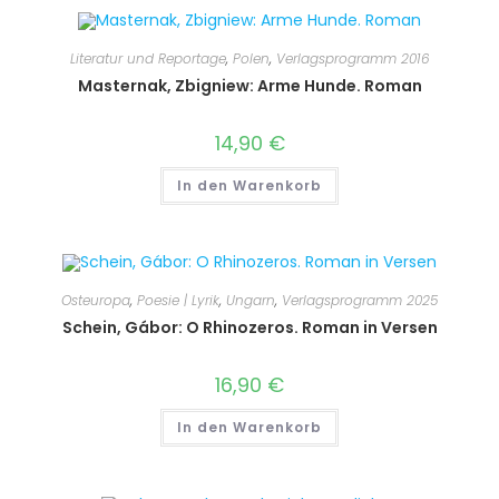
Literatur und Reportage
,
Polen
,
Verlagsprogramm 2016
Masternak, Zbigniew: Arme Hunde. Roman
14,90
€
In den Warenkorb
Osteuropa
,
Poesie | Lyrik
,
Ungarn
,
Verlagsprogramm 2025
Schein, Gábor: O Rhinozeros. Roman in Versen
16,90
€
In den Warenkorb