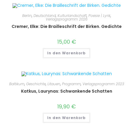
Berlin
,
Deutschland
,
Kulturlandschaft
,
Poesie | Lyrik
,
Verlagsprogramm 2026
Cremer, Elke: Die Brailleschrift der Birken. Gedichte
15,00
€
In den Warenkorb
Baltikum
,
Geschichte
,
Litauen
,
Programm
,
Verlagsprogramm 2023
Katkus, Laurynas: Schwankende Schatten
19,90
€
In den Warenkorb