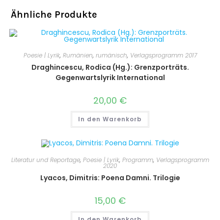
Ähnliche Produkte
Poesie | Lyrik
,
Rumänien
,
rumänisch
,
Verlagsprogramm 2017
Draghincescu, Rodica (Hg.): Grenzporträts.
Gegenwartslyrik International
20,00
€
In den Warenkorb
Literatur und Reportage
,
Poesie | Lyrik
,
Programm
,
Verlagsprogramm
2020
Lyacos, Dimitris: Poena Damni. Trilogie
15,00
€
In den Warenkorb