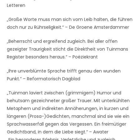
Letteren
„Große Worte muss man sich vom Leib halten, die führen
doch nur zu Rührseligkeit.“ – De Groene Amsterdammer
„Beherrscht und ergreifend zugleich. Bei aller offen
gezeigter Traurigkeit sticht die Direktheit von Tuinmans
Register besonders heraus.“ – Poëziekrant
„Ihre unverblümte Sprache trifft genau den wunden
Punkt.“ – Reformatorisch Dagblad
„Tuinman laviert zwischen (grimmigem) Humor und
behutsam gezeichneter großer Trauer. Mit unterkühlten
Metaphern und indirekten Annäherungen, in kurzen und
längeren (Prosa-)Gedichten, manchmal sind sie wie ein
Sprachwasserfall gegen das Vergessen. Ein freimütiger
Gedichtband, in dem die Liebe siegt.“ – Awater
„Ein besonderes Erlebnis. Verletzliche und zugleich