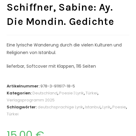
Schiffner, Sabine: Ay.
Die Mondin. Gedichte
Eine lyrische Wanderung durch die vielen Kulturen und
Religionen von Istanbul.
lieferbar, Softcover mit Klappen, 116 Seiten
Artikelnummer:
978-3-911617-18-5
Kategorien:
Deutschland
,
Poesie | Lyrik
,
Türkei
,
Verlagsprogramm 2025
Schlagwörter:
deutschsprachige Lyrik
,
Istanbul
,
Lyrik
,
Poesie
,
Türkei
15,00
€