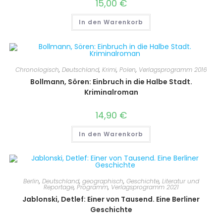
15,00
€
In den Warenkorb
Chronologisch
,
Deutschland
,
Krimi
,
Polen
,
Verlagsprogramm 2016
Bollmann, Sören: Einbruch in die Halbe Stadt.
Kriminalroman
14,90
€
In den Warenkorb
Berlin
,
Deutschland
,
geographisch
,
Geschichte
,
Literatur und
Reportage
,
Programm
,
Verlagsprogramm 2021
Jablonski, Detlef: Einer von Tausend. Eine Berliner
Geschichte