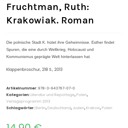
Fruchtman, Ruth:
Krakowiak. Roman
Die polnische Stadt K. hütet ihre Geheimnisse. Esther findet
Spuren, die eine durch Weltkrieg, Holocaust und
Kommunismus geprägte Welt hinterlassen hat.
Klappenbroschur, 218 S., 2013
Artikelnummer:
978-3-943767-07-0
Kategorien:
Literatur und Reportage
,
Polen
,
Verlagsprogramm 2013
Schlagwörter:
Berlin
,
Deutschland
,
Juden
,
Krakow
,
Polen
14,90
€