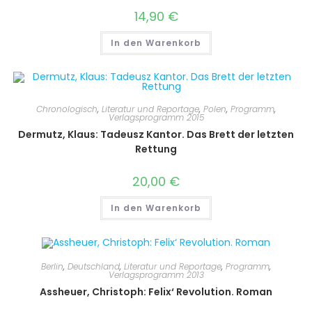
14,90
€
In den Warenkorb
Chronologisch
,
Literatur und Reportage
,
Polen
,
Programm
,
Verlagsprogramm 2015
Dermutz, Klaus: Tadeusz Kantor. Das Brett der letzten
Rettung
20,00
€
In den Warenkorb
Berlin
,
Deutschland
,
Literatur und Reportage
,
Programm
,
Verlagsprogramm 2013
Assheuer, Christoph: Felix‘ Revolution. Roman