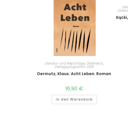
Ges
Osteu
Kącki
Literatur und Reportage
,
Österreich
,
Verlagsprogramm 2019
Dermutz, Klaus: Acht Leben. Roman
16,90
€
In den Warenkorb