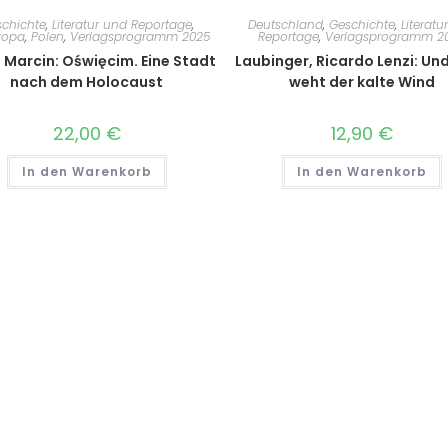
chichte
,
Literatur und Reportage
,
Deutschland
,
Geschichte
,
Literatu
ropa
,
Polen
,
Verlagsprogramm 2025
Reportage
,
Verlagsprogramm 2
, Marcin: Oświęcim. Eine Stadt
Laubinger, Ricardo Lenzi: Und
nach dem Holocaust
weht der kalte Wind
22,00
€
12,90
€
In den Warenkorb
In den Warenkorb