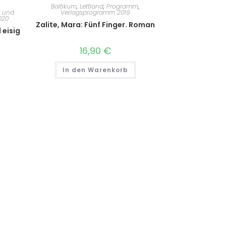
Baltikum
,
Lettland
,
Programm
,
r und
Verlagsprogramm 2019
020
Zalite, Mara: Fünf Finger. Roman
 eisig
16,90
€
In den Warenkorb