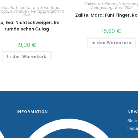
Baltikum
,
Lettland
,
Programm
chichte
,
Literatur und Reportage
,
Verlagsprogramm 2019
ropa
,
Rumänien
,
Verlagsprogramm
Zalite, Mara: Fünf Finger. 
2018
lip, Eva: Nichtschweigen. Im
rumänischen Gulag
16,90
€
In den Warenkorb
19,90
€
In den Warenkorb
INFORMATION
NEW
Blei
Lesu