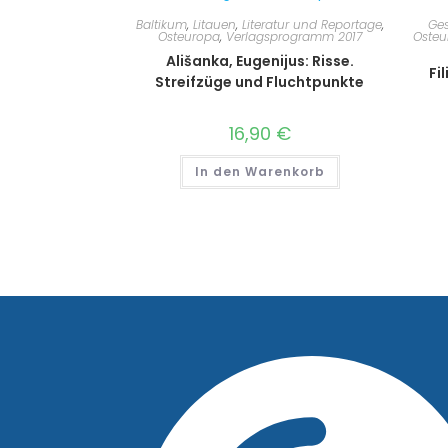
Baltikum
,
Litauen
,
Literatur und Reportage
,
Ges
Osteuropa
,
Verlagsprogramm 2017
Osteu
Ališanka, Eugenijus: Risse.
Fi
Streifzüge und Fluchtpunkte
16,90
€
In den Warenkorb