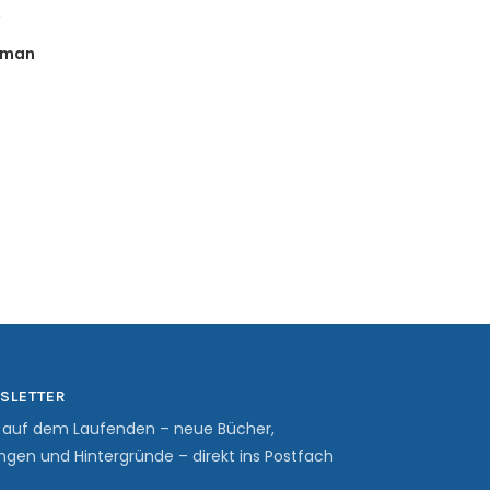
,
Roman
SLETTER
b auf dem Laufenden – neue Bücher,
ngen und Hintergründe – direkt ins Postfach