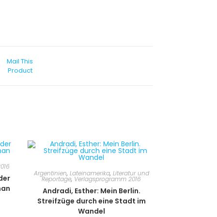
Mail This
Product
016
Argentinien
,
Lateinamerika
,
Literatur und
der
Reportage
,
Verlagsprogramm 2016
man
Andradi, Esther: Mein Berlin.
Streifzüge durch eine Stadt im
Wandel