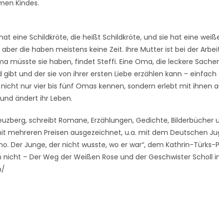
men Kindes.
 hat eine Schildkröte, die heißt Schildkröte, und sie hat eine weiß
aber die haben meistens keine Zeit. Ihre Mutter ist bei der Arbeit
Oma müsste sie haben, findet Steffi. Eine Oma, die leckere Sache
ld gibt und der sie von ihrer ersten Liebe erzählen kann – einfac
 nicht nur vier bis fünf Omas kennen, sondern erlebt mit ihnen 
 und ändert ihr Leben.
uzberg, schreibt Romane, Erzählungen, Gedichte, Bilderbücher 
t mehreren Preisen ausgezeichnet, u.a. mit dem Deutschen Jugen
no. Der Junge, der nicht wusste, wo er war“, dem Kathrin-Türks-
nicht – Der Weg der Weißen Rose und der Geschwister Scholl in
n/