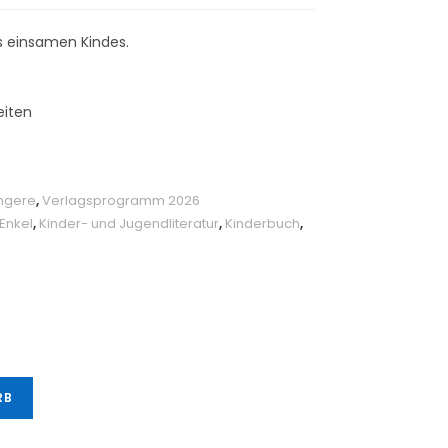
s einsamen Kindes.
eiten
üngere
,
Verlagsprogramm 2026
Enkel
,
Kinder- und Jugendliteratur
,
Kinderbuch
,
RB