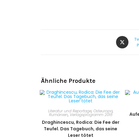
Tw
Ähnliche Produkte
Literatur und Reportage
,
Osteuropa
,
Aufe
Rumänien
,
Verlagsprogramm 2018
Draghincescu, Rodica: Die Fee der
Teufel. Das Tagebuch, das seine
Leser tötet