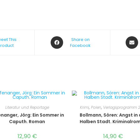
eet This
Share on
Product
Facebook
Literatur und Reportage
Krimi
,
Polen
,
Verlagsprogramm 2
nanger, Jörg: Ein Sommer in
Bollmann, Sören: Angst in 
Caputh. Roman
Halben Stadt. Kriminalro
12,90
€
14,90
€