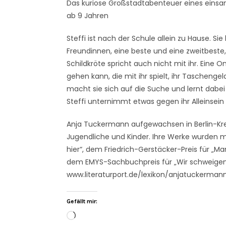
Das kuriose Großstadtabenteuer eines einsa
ab 9 Jahren
Steffi ist nach der Schule allein zu Hause. Sie
Freundinnen, eine beste und eine zweitbeste, 
Schildkröte spricht auch nicht mit ihr. Eine 
gehen kann, die mit ihr spielt, ihr Taschenge
macht sie sich auf die Suche und lernt dabei
Steffi unternimmt etwas gegen ihr Alleinsein
Anja Tuckermann aufgewachsen in Berlin-Kre
Jugendliche und Kinder. Ihre Werke wurden mi
hier“, dem Friedrich-Gerstäcker-Preis für „Ma
dem EMYS-Sachbuchpreis für „Wir schweigen 
www.literaturport.de/lexikon/anjatuckerman
Gefällt mir: