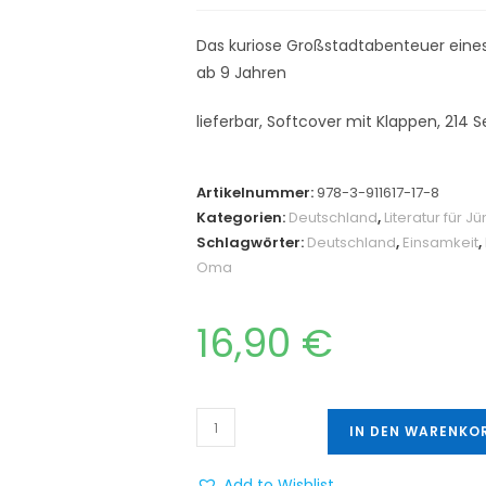
Das kuriose Großstadtabenteuer eine
ab 9 Jahren
lieferbar, Softcover mit Klappen, 214 S
Artikelnummer:
978-3-911617-17-8
Kategorien:
Deutschland
,
Literatur für J
Schlagwörter:
Deutschland
,
Einsamkeit
,
Oma
16,90
€
IN DEN WARENKO
Add to Wishlist