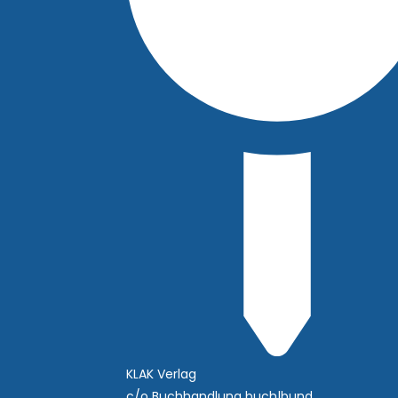
KLAK Verlag
c/o Buchhandlung buch|bund