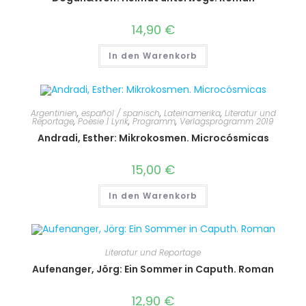
14,90
€
In den Warenkorb
Argentinien
,
español / spanisch
,
Lateinamerika
,
Literatur und
Reportage
,
Poesie | Lyrik
,
Programm
,
Verlagsprogramm 2019
Andradi, Esther: Mikrokosmen. Microcósmicas
15,00
€
In den Warenkorb
Literatur und Reportage
Aufenanger, Jörg: Ein Sommer in Caputh. Roman
12,90
€