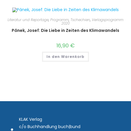
Literatur und Reportage
,
Programm
,
Tschechien
,
Verlagsprogramm
2020
Pánek, Josef: Die Liebe in Zeiten des Klimawandels
16,90
€
In den Warenkorb
KLAK Verlag
c/o Buchhandlung buch|bund