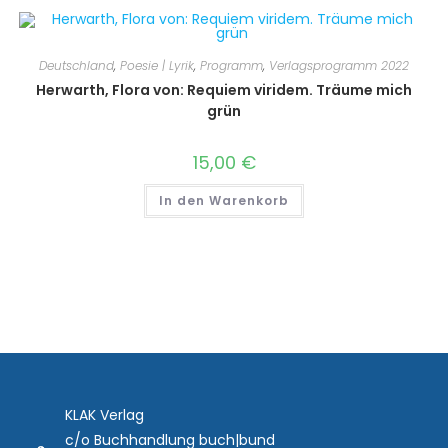
Deutschland
,
Poesie | Lyrik
,
Programm
,
Verlagsprogramm 2022
Herwarth, Flora von: Requiem viridem. Träume mich
grün
15,00
€
In den Warenkorb
KLAK Verlag
c/o Buchhandlung buch|bund