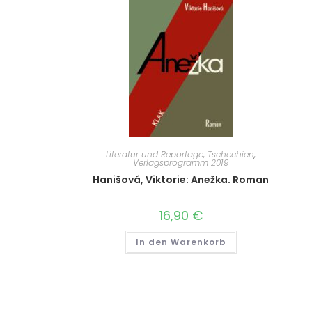
Literatur und Reportage
,
Tschechien
,
Verlagsprogramm 2019
Hanišová, Viktorie: Anežka. Roman
16,90
€
In den Warenkorb