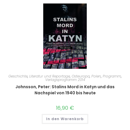
Geschichte
,
Literatur und Reportage
,
Osteuropa
,
Polen
,
Programm
,
Verlagsprogramm 2014
Johnsson, Peter: Stalins Mord in Katyn und das
Nachspiel von 1940 bis heute
16,90
€
In den Warenkorb