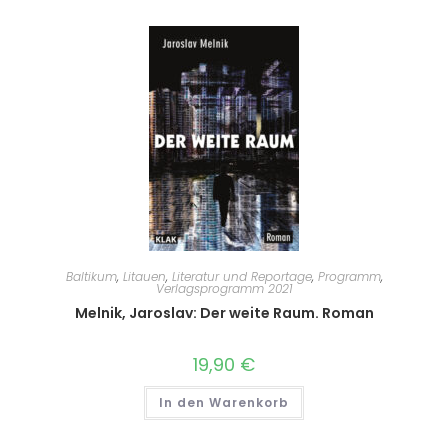
Baltikum
,
Litauen
,
Literatur und Reportage
,
Programm
,
Verlagsprogramm 2021
Melnik, Jaroslav: Der weite Raum. Roman
19,90
€
In den Warenkorb