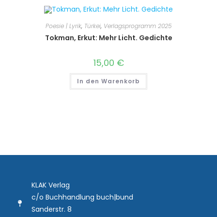
Poesie | Lyrik
,
Türkei
,
Verlagsprogramm 2025
Tokman, Erkut: Mehr Licht. Gedichte
15,00
€
In den Warenkorb
KLAK Verlag
c/o Buchhandlung buch|bund
Sanderstr. 8