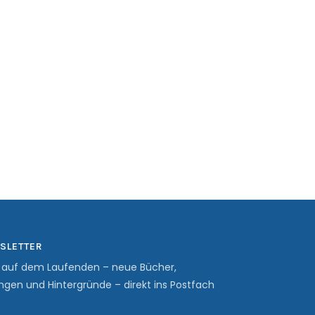
SLETTER
b auf dem Laufenden – neue Bücher,
ngen und Hintergründe – direkt ins Postfach