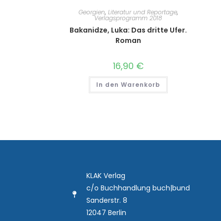
Georgien
,
Literatur und Reportage
,
Verlagsprogramm 2018
Bakanidze, Luka: Das dritte Ufer.
Roman
16,90
€
In den Warenkorb
KLAK Verlag
c/o Buchhandlung buch|bund
Sanderstr. 8
12047 Berlin