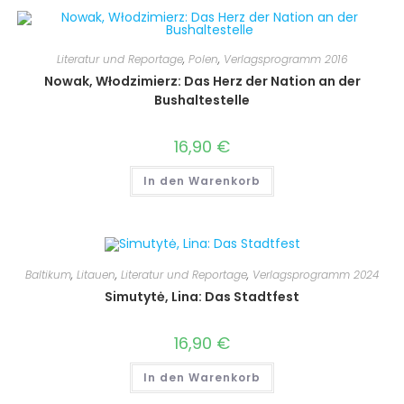
Literatur und Reportage
,
Polen
,
Verlagsprogramm 2016
Nowak, Włodzimierz: Das Herz der Nation an der
Bushaltestelle
16,90
€
In den Warenkorb
Baltikum
,
Litauen
,
Literatur und Reportage
,
Verlagsprogramm 2024
Simutytė, Lina: Das Stadtfest
16,90
€
In den Warenkorb