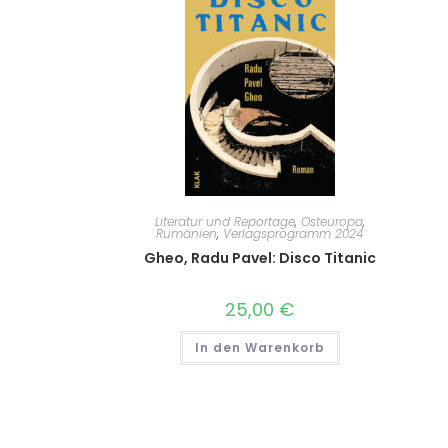
Literatur und Reportage
,
Osteuropa
,
Rumänien
,
Verlagsprogramm 2024
Gheo, Radu Pavel: Disco Titanic
25,00
€
In den Warenkorb