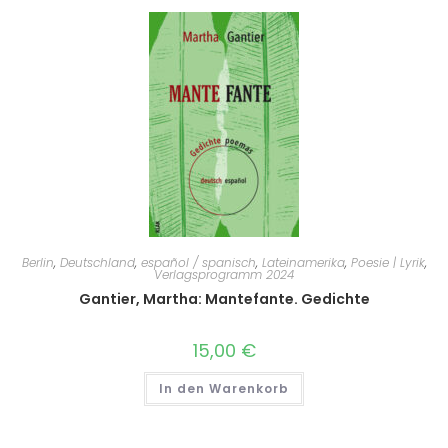
Berlin
,
Deutschland
,
español / spanisch
,
Lateinamerika
,
Poesie | Lyrik
,
Verlagsprogramm 2024
Gantier, Martha: Mantefante. Gedichte
15,00
€
In den Warenkorb