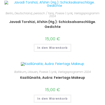
Berlin
,
Deutschland
,
persisch / farsi
,
Poesie | Lyrik
,
Verlagsprogramm
2024
Javadi Torshizi, Afshin (Hg.): Schicksalsanschläge.
Gedichte
15,00
€
In den Warenkorb
Baltikum
,
Litauen
,
Poesie | Lyrik
,
Verlagsprogramm 2024
Kaziliūnaitė, Aušra: Feiertags Makeup
15,00
€
In den Warenkorb