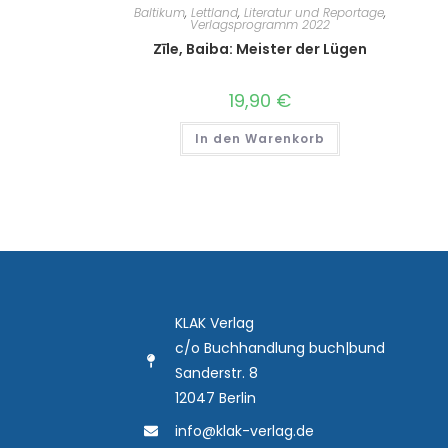
Baltikum
,
Lettland
,
Literatur und Reportage
,
Verlagsprogramm 2022
Zīle, Baiba: Meister der Lügen
19,90
€
In den Warenkorb
KLAK Verlag
c/o Buchhandlung buch|bund
Sanderstr. 8
12047 Berlin
info@klak-verlag.de