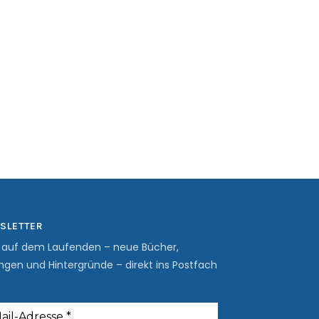
SLETTER
b auf dem Laufenden – neue Bücher,
ngen und Hintergründe – direkt ins Postfach