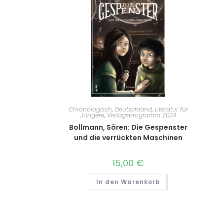
Chronologisch
,
Deutschland
,
Literatur für
Jüngere
,
Verlagsprogramm 2024
Bollmann, Sören: Die Gespenster
und die verrückten Maschinen
15,00
€
In den Warenkorb