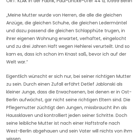
ORT: KLAK in der Fabrik, Paul-Lincke-Ufer 44 a, 10999 Berlin
„Meine Mutter wurde von Herren, die alle die gleichen
Anzüge, die gleichen Schuhe, die gleichen Ledermäntel
und dazu passend die gleichen Schlapphüte trugen, in
ihrer eigenen Wohnung erwartet, verhaftet, eingelocht
und zu drei Jahren Haft wegen Hehlerei verurteilt. Und so
kam es, dass ich schon im Knast saß, bevor ich auf der
Welt war.“
Eigentlich wünscht er sich nur, bei seiner richtigen Mutter
zu sein. Durch einen Zufall erfährt Detlef Jablonski als
kleiner Junge, dass die Erwachsenen, bei denen er in Ost-
Berlin aufwächst, gar nicht seine richtigen Eltern sind. Die
Pflegemutter züchtigt den Jungen, missbraucht ihn als
Haussklaven und kontrolliert jeden seiner Schritte. Doch
seine leibliche Mutter ist nach einer Haftstrafe nach
West-Berlin abgehauen und sein Vater will nichts von ihm
wissen.