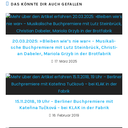
DAS KÖNNTE DIR AUCH GEFALLEN
20.03.2025: »Blei­ben wie’s nie war« – Musi­ka­li­
sche Buch­pre­mie­re mit Lutz Stein­brück, Chris­ti­
an Dabe­ler, Mario­la Grzyb in der Brotfabrik
17. März 2025
15.11.2018, 19 Uhr – Berliner Buchpremiere mit
Kateřina Tučková – bei KLAK in der Fabrik
16. Februar 2019