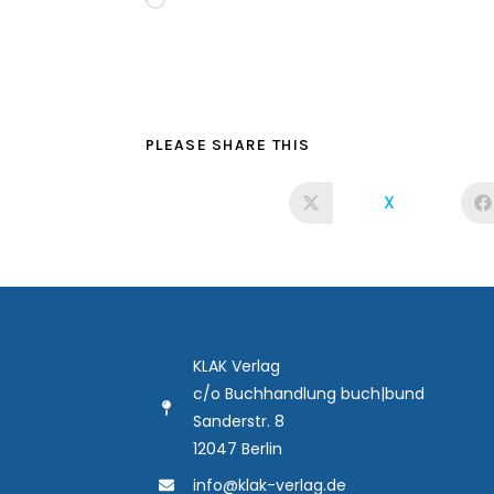
PLEASE SHARE THIS
X
KLAK Verlag
c/o Buchhandlung buch|bund
Sanderstr. 8
12047 Berlin
info@klak-verlag.de