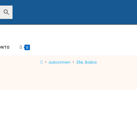
ONTO
0
>
autorinnen
>
Zīle, Baiba