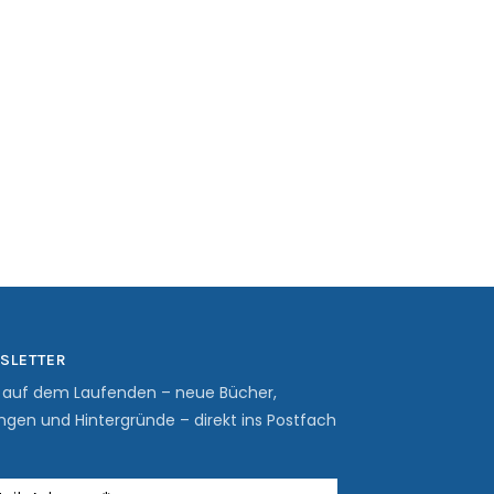
SLETTER
b auf dem Laufenden – neue Bücher,
ngen und Hintergründe – direkt ins Postfach