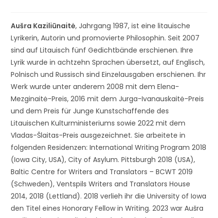
Aušra Kaziliūnaitė
, Jahrgang 1987, ist eine litauische
Lyrikerin, Autorin und promovierte Philosophin. Seit 2007
sind auf Litauisch fünf Gedichtbände erschienen. Ihre
Lyrik wurde in achtzehn Sprachen übersetzt, auf Englisch,
Polnisch und Russisch sind Einzelausgaben erschienen. Ihr
Werk wurde unter anderem 2008 mit dem Elena-
Mezginaitė-Preis, 2016 mit dem Jurga-Ivanauskaitė-Preis
und dem Preis für Junge Kunstschaffende des
Litauischen Kulturministeriums sowie 2022 mit dem
Vladas-Šlaitas-Preis ausgezeichnet. Sie arbeitete in
folgenden Residenzen: International Writing Program 2018
(Iowa City, USA), City of Asylum. Pittsburgh 2018 (USA),
Baltic Centre for Writers and Translators – BCWT 2019
(Schweden), Ventspils Writers and Translators House
2014, 2018 (Lettland). 2018 verlieh ihr die University of Iowa
den Titel eines Honorary Fellow in Writing. 2023 war Aušra