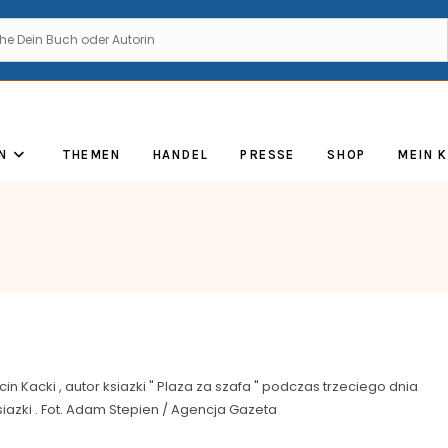
N
THEMEN
HANDEL
PRESSE
SHOP
MEIN 
n Kacki , autor ksiazki " Plaza za szafa " podczas trzeciego dnia
azki . Fot. Adam Stepien / Agencja Gazeta